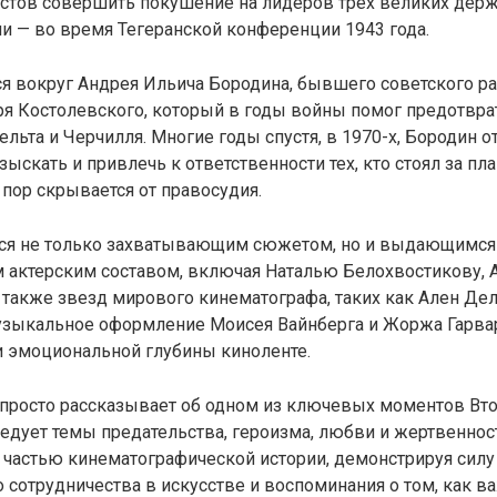
истов совершить покушение на лидеров трех великих дер
и — во время Тегеранской конференции 1943 года.
 вокруг Андрея Ильича Бородина, бывшего советского ра
ря Костолевского, который в годы войны помог предотвр
ельта и Черчилля. Многие годы спустя, в 1970-х, Бородин о
зыскать и привлечь к ответственности тех, кто стоял за п
х пор скрывается от правосудия.
ся не только захватывающим сюжетом, но и выдающимся
актерским составом, включая Наталью Белохвостикову, 
 также звезд мирового кинематографа, таких как Ален Дел
узыкальное оформление Моисея Вайнберга и Жоржа Гарва
и эмоциональной глубины киноленте.
е просто рассказывает об одном из ключевых моментов Вт
ледует темы предательства, героизма, любви и жертвеннос
 частью кинематографической истории, демонстрируя силу
сотрудничества в искусстве и воспоминания о том, как в