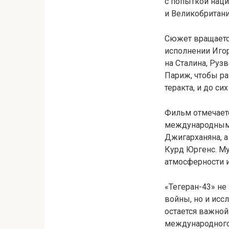
с попыткой нац
и Великобритани
Сюжет вращается
исполнении Иго
на Сталина, Рузв
Париж, чтобы ра
теракта, и до си
Фильм отмечает
международным 
Джигарханяна, а
Курд Юргенс. М
атмосферности 
«Тегеран-43» н
войны, но и исс
остается важной
международного 