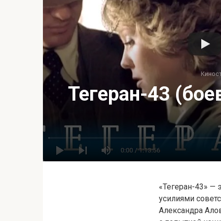
Кинос
Тегеран-43 (бое
«Тегеран-43» —
усилиями советс
Александра Алов