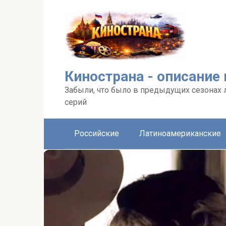
Перейти
к
контенту
Кинострана - описание
Забыли, что было в предыдущих сезонах 
серий
Российские
Латиноамериканские