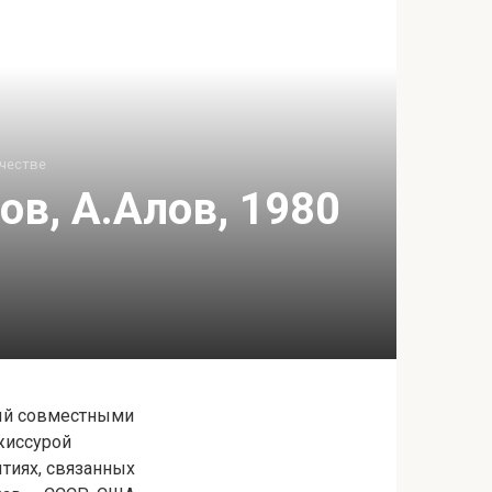
честве
ов, А.Алов, 1980
ный совместными
жиссурой
тиях, связанных