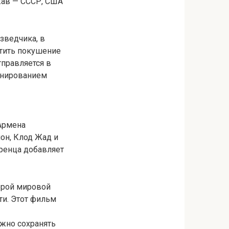
жав — СССР, США
зведчика, в
атить покушение
тправляется в
ланированием
Армена
он, Клод Жад и
ренца добавляет
орой мировой
ти. Этот фильм
ажно сохранять