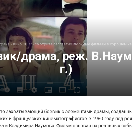
трана
»
Кино СССР - смотрите бесплатно любимые фильмы в хорошем ка
вик/драма, реж. В.Наум
г.)
 это захватывающий боевик с элементами драмы, создан
ких и французских кинематографистов в 1980 году под ре
а и Владимира Наумова. Фильм основан на реальных собы