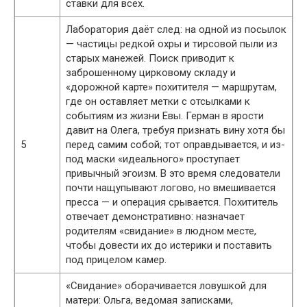
ставки для всех.
Лаборатория даёт след: на одной из посылок
— частицы редкой охры и тирсовой пыли из
старых манежей. Поиск приводит к
заброшенному цирковому складу и
«дорожной карте» похитителя — маршрутам,
где он оставляет метки с отсылками к
событиям из жизни Евы. Герман в ярости
давит на Олега, требуя признать вину хотя бы
5
перед самим собой; тот оправдывается, и из-
под маски «идеального» проступает
привычный эгоизм. В это время следователи
почти нащупывают логово, но вмешивается
пресса — и операция срывается. Похититель
отвечает демонстративно: назначает
родителям «свидание» в людном месте,
чтобы довести их до истерики и поставить
под прицелом камер.
«Свидание» оборачивается ловушкой для
матери: Ольга, ведомая записками,