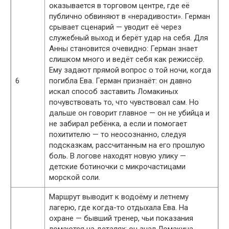
оказывается в торговом центре, где её
публично обвиняют в «нерадивости». Герман
срывает сценарий — уводит её через
служебный выход и берёт удар на себя. Для
Анны становится очевидно: Герман знает
слишком много и ведёт себя как режиссёр.
Ему задают прямой вопрос о той ночи, когда
6
погибла Ева. Герман признаёт: он давно
искал способ заставить Ломакиных
почувствовать то, что чувствовал сам. Но
дальше он говорит главное — он не убийца и
не забирал ребёнка, а если и помогает
похитителю — то неосознанно, следуя
подсказкам, рассчитанным на его прошлую
боль. В логове находят новую улику —
детские ботиночки с микрочастицами
морской соли.
Маршрут выводит к водоёму и летнему
лагерю, где когда-то отдыхала Ева. На
охране — бывший тренер, чьи показания