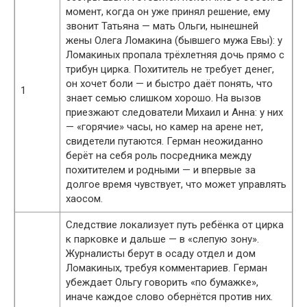
момент, когда он уже принял решение, ему
звонит Татьяна — мать Ольги, нынешней
жены Олега Ломакина (бывшего мужа Евы): у
Ломакиных пропала трёхлетняя дочь прямо с
трибун цирка. Похититель не требует денег,
он хочет боли — и быстро даёт понять, что
1
знает семью слишком хорошо. На вызов
приезжают следователи Михаил и Анна: у них
— «горячие» часы, но камер на арене нет,
свидетели путаются. Герман неожиданно
берёт на себя роль посредника между
похитителем и родными — и впервые за
долгое время чувствует, что может управлять
хаосом.
Следствие локализует путь ребёнка от цирка
к парковке и дальше — в «слепую зону».
Журналисты берут в осаду отдел и дом
Ломакиных, требуя комментариев. Герман
убеждает Ольгу говорить «по бумажке»,
иначе каждое слово обернётся против них.