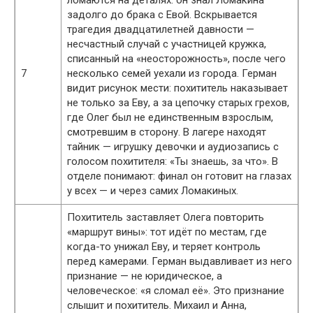
ломаются на деталях: он знал Ломакина
задолго до брака с Евой. Вскрывается
трагедия двадцатилетней давности —
несчастный случай с участницей кружка,
списанный на «неосторожность», после чего
7
несколько семей уехали из города. Герман
видит рисунок мести: похититель наказывает
не только за Еву, а за цепочку старых грехов,
где Олег был не единственным взрослым,
смотревшим в сторону. В лагере находят
тайник — игрушку девочки и аудиозапись с
голосом похитителя: «Ты знаешь, за что». В
отделе понимают: финал он готовит на глазах
у всех — и через самих Ломакиных.
Похититель заставляет Олега повторить
«маршрут вины»: тот идёт по местам, где
когда-то унижал Еву, и теряет контроль
перед камерами. Герман выдавливает из него
признание — не юридическое, а
человеческое: «я сломал её». Это признание
слышит и похититель. Михаил и Анна,