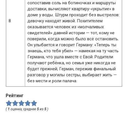
сопоставив соль на ботиночках и маршруты
доставки, вычисляют квартиру-«укрытие» в
доме у воды. Штурм проходит без выстрелов:
8
девочку находят живой. Похитителем
оказывается человек из «молчаливых
свидетелей» давней истории — тот, кому не
поверили, когда можно было всё остановить.
Он улыбается и говорит Герману: «Теперь ты
знаешь, кто тебя убил» — намекая на ту часть
Германа, что ушла вместе с Евой. Родители
получают ребёнка, но семья уже никогда не
будет прежней; Герман, пережив финальный
разговор у могилы сестры, выбирает жить —
без мести и роли палача.
Рейтинг
(
1
оценка, среднее
5
из
5
)