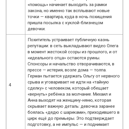
«помощь» начинает выходить за рамки
закона, но именно так всплывают новые
точки — квартира, куда в ночь похищения
пришла посылка с куклой-близнецом
девочки.
Похититель устраивает публичную казнь
репутации: в сеть выкладывают видео Олега
в момент жестокой ссоры из прошлого, и от
«идеального отца» остаются руины.
Спонсоры и начальство отворачиваются, в
прессе — истерия, возле дома — толпа.
Герман пытается удержать Ольгу от нервного
срыва и уговаривает не идти на «тайную
4
сделку» с человеком, который обещает
«вернуть» ребёнка за молчание. Михаил и
Анна выходят на женщину-няню, которая
скрывает важную деталь: девочка заранее
боялась «дядю с шариками», приходившего в
цирк ещё до премьеры. Это подтверждает
подготовку, а не импульс — и поднимает