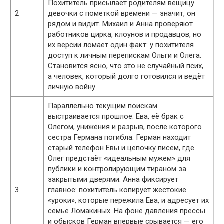
Похититель присылает родителям вещицу
2
девочки с пометкой времени — значит, он
рядом и видит. Михаил и Анна проверяют
работников цирка, клоунов и продавцов, но
их версии ломает один факт: у похитителя
доступ к личным перепискам Ольги и Олега.
Становится ясно, что это не случайный псих,
а человек, который долго готовился и ведёт
личную войну.
Параллельно текущим поискам
выстраивается прошлое: Ева, её брак с
Олегом, унижения и разрыв, после которого
сестра Германа погибла. Герман находит
старый телефон Евы и цепочку писем, где
Олег предстаёт «идеальным мужем» для
публики и контролирующим тираном за
закрытыми дверями. Анна фиксирует
3
главное: похититель копирует жестокие
«уроки», которые пережила Ева, и адресует их
семье Ломакиных. На фоне давления прессы
и обысков Герман впервые срывается — его