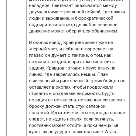
неладное. Лейтенант оказывается между
двумя огнями — реальной войной, где важны
люди и выживание, и бюрократической
подозрительностью, где любое неверное
движение может обернуться обвинением.
В окопах взвод Кравцова живёт уже не
«первый час», и лейтенант взрослеет на
глазах: он думает о тактике, о том, как
сохранить людей, и при этом выполнить
задачу. Кравцов готовит новую атаку на
линию, где закрепились немцы. План
выверенный и рискованный: троих бойцов он
оставляет в окопах, чтобы продолжали
стрелять и создавали видимость, будто
позиция не оставлена; остальным сигналом к
броску должен стать стук сапёрной
лопаткой. Идти хочется позже, когда солнце
спадёт, но ждать нельзя: если затянуть,
противник может отойти, а пока немцы «в
куче», шанс ударить кажется выше. Атака