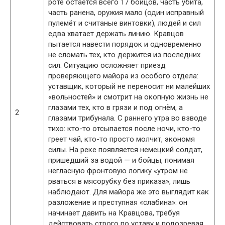
роте остаётся всего 17 бойцов, часть убита,
часть ранена, оружия мало (один исправный
пулемёт и считаные винтовки), людей и сил
едва хватает держать линию. Кравцов
пытается навести порядок и одновременно
не сломать тех, кто держится из последних
сил. Ситуацию осложняет приезд
проверяющего майора из особого отдела:
уставщик, который не переносит ни малейших
«вольностей» и смотрит на окопную жизнь не
глазами тех, кто в грязи и под огнём, а
2
глазами трибунала. С раннего утра во взводе
тихо: кто-то отсыпается после ночи, кто-то
греет чай, кто-то просто молчит, экономя
силы. На реке появляется немецкий солдат,
пришедший за водой — и бойцы, понимая
негласную фронтовую логику «утром не
рваться в мясорубку без приказа», лишь
наблюдают. Для майора же это выглядит как
разложение и преступная «слабина»: он
начинает давить на Кравцова, требуя
действовать строго по уставу и подозревая