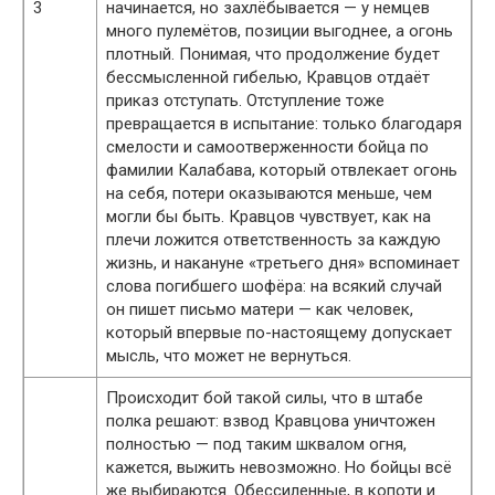
3
начинается, но захлёбывается — у немцев
много пулемётов, позиции выгоднее, а огонь
плотный. Понимая, что продолжение будет
бессмысленной гибелью, Кравцов отдаёт
приказ отступать. Отступление тоже
превращается в испытание: только благодаря
смелости и самоотверженности бойца по
фамилии Калабава, который отвлекает огонь
на себя, потери оказываются меньше, чем
могли бы быть. Кравцов чувствует, как на
плечи ложится ответственность за каждую
жизнь, и накануне «третьего дня» вспоминает
слова погибшего шофёра: на всякий случай
он пишет письмо матери — как человек,
который впервые по-настоящему допускает
мысль, что может не вернуться.
Происходит бой такой силы, что в штабе
полка решают: взвод Кравцова уничтожен
полностью — под таким шквалом огня,
кажется, выжить невозможно. Но бойцы всё
же выбираются. Обессиленные, в копоти и