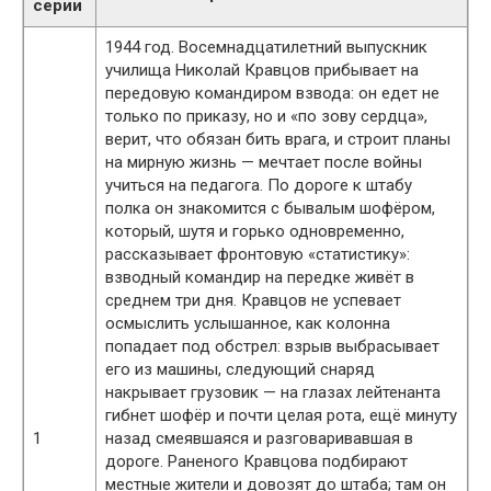
серии
1944 год. Восемнадцатилетний выпускник
училища Николай Кравцов прибывает на
передовую командиром взвода: он едет не
только по приказу, но и «по зову сердца»,
верит, что обязан бить врага, и строит планы
на мирную жизнь — мечтает после войны
учиться на педагога. По дороге к штабу
полка он знакомится с бывалым шофёром,
который, шутя и горько одновременно,
рассказывает фронтовую «статистику»:
взводный командир на передке живёт в
среднем три дня. Кравцов не успевает
осмыслить услышанное, как колонна
попадает под обстрел: взрыв выбрасывает
его из машины, следующий снаряд
накрывает грузовик — на глазах лейтенанта
гибнет шофёр и почти целая рота, ещё минуту
1
назад смеявшаяся и разговаривавшая в
дороге. Раненого Кравцова подбирают
местные жители и довозят до штаба; там он