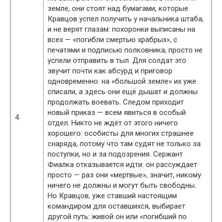
земле, они стоят над бумагами, которые
Кравцов успел получить у начальника штаба,
и не верят глазам: похоронки выписаны на
всех — «погибли смертью храбрых», с
печатями и подписью полковника, просто не
успели отправить в тыл. Для солдат это
звучит почти как абсурд и приговор
одновременно: на «большой земле» их уже
списали, а здесь они ещё дышат и должны
продолжать воевать. Следом приходит
новый приказ — всем явиться в особый
4
отдел. Никто не ждёт от этого ничего
хорошего: особисты для многих страшнее
снаряда, потому что там судят не только за
поступки, но и за подозрения. Сержант
Фиалка отказывается идти: он рассуждает
просто — раз они «мертвые», значит, никому
ничего не должны и могут быть свободны.
Но Кравцов, уже ставший настоящим
командиром для оставшихся, выбирает
другой путь: живой он или «погибший по